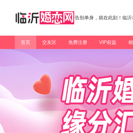
告别单身，就在此刻！临沂
首页
交友区
免费注册
VIP权益
相